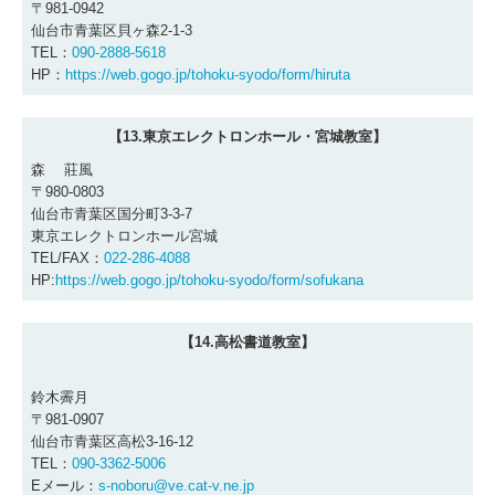
〒981-0942
仙台市青葉区貝ヶ森2-1-3
TEL：
090-2888-5618
HP：
https://web.gogo.jp/tohoku-syodo/form/hiruta
【13.東京エレクトロンホール・宮城教室】
森 莊風
〒980-0803
仙台市青葉区国分町3-3-7
東京エレクトロンホール宮城
TEL/FAX：
022-286-4088
HP:
https://web.gogo.jp/tohoku-syodo/form/sofukana
【14.高松書道教室】
鈴木霽月
〒981-0907
仙台市青葉区高松3-16-12
TEL：
090-3362-5006
Eメール：
s-noboru@ve.cat-v.ne.jp