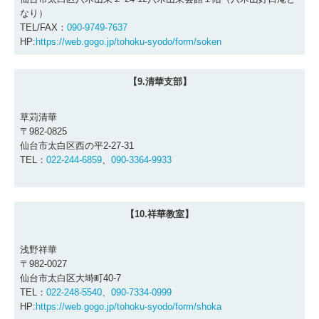
なり）
TEL/FAX：
090-9749-7637
HP:
https://web.gogo.jp/tohoku-syodo/form/soken
【9.清華支部】
草苅清華
〒982-0825
仙台市太白区西の平2-27-31
TEL：
022-244-6859
、
090-3364-9933
【10.祥華教室】
浅野祥華
〒982-0027
仙台市太白区大塒町40-7
TEL：
022-248-5540
、
090-7334-0999
HP:
https://web.gogo.jp/tohoku-syodo/form/shoka