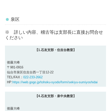
泉区
※ 詳しい内容、稽古等は支部長に直接お問合せ
ください
【1.石友支部・住吉台教室】
後藤大峰
〒981-0916
仙台市泉区住吉台西一丁目12-22
TEL/FAX：
022-233-2662
HP:
https://web.gogo.jp/tohoku-syodo/form/sekiyu-sumiyoshidai
【4.石友支部・泉中央教室】
後藤大峰