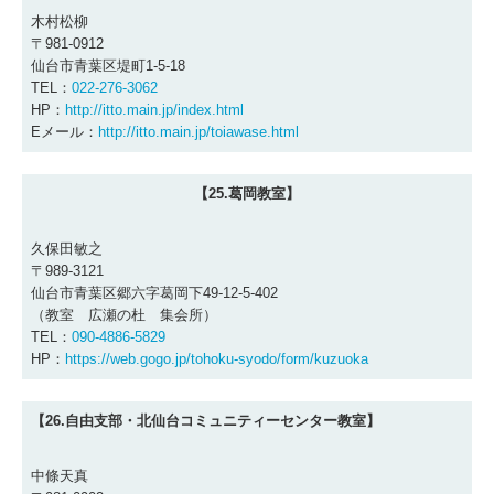
木村松柳
〒981-0912
仙台市青葉区堤町1-5-18
TEL：
022-276-3062
HP：
http://itto.main.jp/index.html
Eメール：
http://itto.main.jp/toiawase.html
【25.
葛岡教室
】
久保田敏之
〒989-3121
仙台市青葉区郷六字葛岡下49-12-5-402
（教室 広瀬の杜 集会所）
TEL：
090-4886-5829
HP：
https://web.gogo.jp/tohoku-syodo/form/kuzuoka
【26.自由支部・北仙台コミュニティーセンター教室
】
中條天真