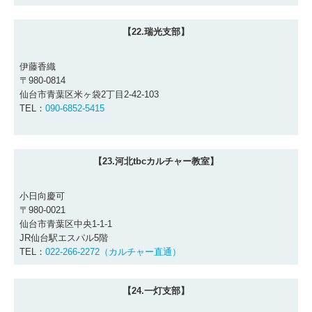
【22.瑞光支部】
伊藤香織
〒980-0814
仙台市青葉区米ヶ袋2丁目2-42-103
TEL：
090-6852-5415
【23.河北tbcカルチャー教室
】
小日向慶可
〒980-0021
仙台市青葉区中央1-1-1
JR仙台駅エスパル5階
TEL：
022-266-2272（カルチャー直通）
【24.一灯支部】