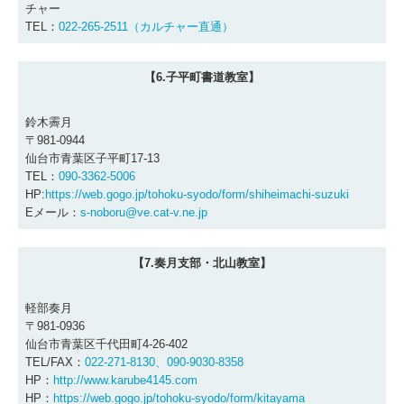
チャー
TEL：
022-265-2511（カルチャー直通）
【6.子平町書道教室】
鈴木霽月
〒981-0944
仙台市青葉区子平町17-13
TEL：
090-3362-5006
HP:
https://web.gogo.jp/tohoku-syodo/form/shiheimachi-suzuki
Eメール：
s-noboru@ve.cat-v.ne.jp
【7.奏月支部・
北山教室
】
軽部奏月
〒981-0936
仙台市青葉区千代田町4-26-402
TEL/FAX：
022-271-8130、
090-9030-8358
HP：
http://www.karube4145.com
HP：
https://web.gogo.jp/tohoku-syodo/form/kitayama