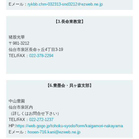
Eメール：
rykbb.chm-032313-snd3212＠ezweb.ne.jp
【3.長命東教室】
猪股光華
〒981-3212
仙台市泉区長命ヶ丘4丁目3-19
TEL/FAX：
022-378-2294
【6.豊墨会・貝ヶ森支部】
中山豊園
仙台市泉区内
（詳しくはお問合せ下さい）
TEL/FAX：
022-272-1237
HP:
https://web.gogo.jp/tohoku-syodo/form/kaigamori-nakayama
Eメール：
hooen-716.kani@ezweb.ne.jp