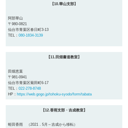
【10.華山支部】
阿部華山
〒980-0821
仙台市青葉区春日町3-13
TEL：
080-1834-3139
【11.田畑書道教室】
田畑恵葉
〒981-0941
仙台市青葉区菊田町6-17
TEL：
022-278-8748
HP：
https://web.gogo.jp/tohoku-syodo/form/tabata
【12.香雨支部・吉成教室】
蛭田香雨 （2021．5月～吉成から移転）