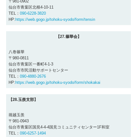
〒981-0902
仙台市青葉区北根4-10-11
TEL：
090-6228-3820
HP:
https://web.gogo.jp/tohoku-syodo/form/tensin
【27.篠華会】
八巻篠華
〒980-0811
仙台市青葉区一番町4-1-3
仙台市市民活動サポートセンター
TEL：
090-4880-2676
HP:
https://web.gogo.jp/tohoku-syodo/form/shokakai
【28.玉羨支部
】
堀越玉羨
〒981-0943
仙台市青葉区国見4-4-4国見コミュニティセンター1F和室
TEL：
090-6257-1494