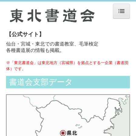
ホーム
【公式サイト】
東北書道会とは
仙台・宮城・東北での書道教室、毛筆検定
各種書道展の情報も掲載。
イベント展覧会・報告
※「東北書道会」は東北地方（宮城県）を拠点とする一企業（書道団
月刊誌の紹介
体）です。
書道会支部データ
書道会支部データ
会員登録
年間行事予定
お問合せ
プライバシー