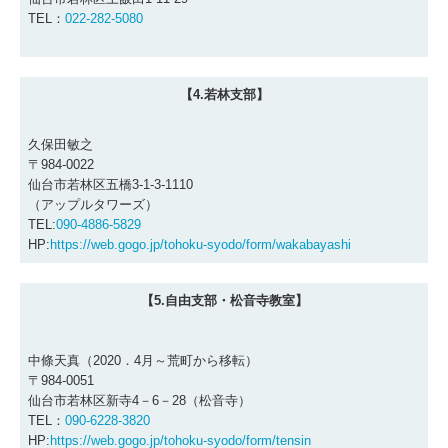
TEL：
022-282-5080
【4.若林支部】
久保田敏之
〒984-0022
仙台市若林区五橋3-1-3-1110
（アップルタワーズ）
TEL:
090-4886-5829
HP:
https://web.gogo.jp/tohoku-syodo/form/wakabayashi
【5
.自由支部・松音寺教室】
中條天真（2020．4月～荒町から移転）
〒984-0051
仙台市若林区新寺4－6－28（松音寺）
TEL：
090-6228-3820
HP:
https://web.gogo.jp/tohoku-syodo/form/tensin