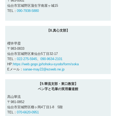
〒983-0002
仙台市宮城野区蒲生字南屋ヶ城15
TEL：
090-7938-5880
【8.真心支部】
櫻井早霞
〒983-0833
仙台市宮城野区東仙台5丁目32-17
TEL：
022-275-5945
、
090-9634-2101
HP:
https://web.gogo.jp/tohoku-syodo/form/soka
Eメール：
sanae-may22@ezweb.ne.jp
【9.華流支部・東口教室】
ペン字と毛筆の実用書道館
髙山華流
〒981-0852
仙台市宮城野区榴ヶ岡4丁目1-8 5階
TEL：
070-6620-0951