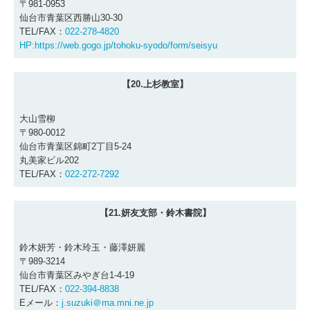
〒981-0953
仙台市青葉区西勝山30-30
TEL/FAX：
022-278-4820
HP:
https://web.gogo.jp/tohoku-syodo/form/seisyu
【20.上杉教室】
大山雪柳
〒980-0012
仙台市青葉区錦町2丁目5-24
丸美家ビル202
TEL/FAX：
022-272-7292
【21.妍友支部・鈴木書院】
鈴木妍芳・鈴木玲玉・藤澤妍麗
〒989-3214
仙台市青葉区みやぎ台1-4-19
TEL/FAX：
022-394-8838
Eメール：
j.suzuki＠ma.mni.ne.jp