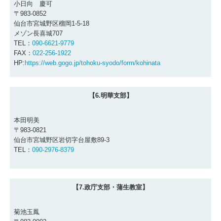
小日向 慶可
〒983-0852
仙台市宮城野区榴岡1-5-18
メゾン長喜城707
T
EL
：
090-6621-9779
FAX：
022-256-1922
HP:
https://web.gogo.jp/tohoku-syodo/form/kohinata
【6.明華支部】
本田明美
〒983-0821
仙台市宮城野区岩切字台屋敷89-3
TEL：
090-2976-8379
【7.政庁支部・蒲生教室】
菊池玉鳳