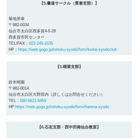
【5.書道サークル（景泰支部）】
菊地景泰
〒982-0034
仙台市太白区西多賀4-5-28
西多賀市民センター
TEL/FAX：
022-245-1635
HP：
https://web.gogo.jp/tohoku-syodo/form/keitai-syodoclub
【3.晴菜支部】
鈴木晴園
〒982-0014
仙台市太白区大野田内（詳しくはお問合せください）
TEL：
090-6621-5859
HP:
https://web.gogo.jp/tohoku-syodo/form/harena-syodo
【6.石友支部・西中田南仙台教室】