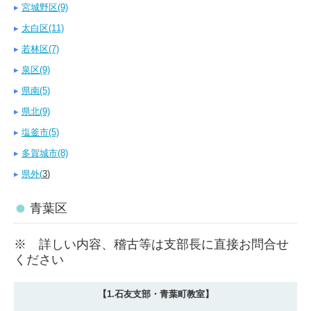
▸
宮城野区(9)
▸
太白区(11)
▸
若林区(7)
▸
泉区(9)
▸
県南(5)
▸
県北(9)
▸
塩釜市(5)
▸
多賀城市(8)
▸
県外(
3
)
青葉区
※ 詳しい内容、稽古等は支部長に直接お問合せ
ください
【1.石友支部・青葉町教室】