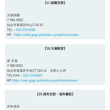
【17.緑園支部】
大坂緑園
〒981-0952
仙台市青葉区中山7-16-10
TEL：
022-278-5396
HP：
https://web.gogo.jp/tohoku-syodo/form/osaka
【18.天扇教室】
泉 天扇
〒980-0021
仙台市青葉区中央2丁目6-12 光翠ビル3F
TEL/FAX：
022-279-6607
HP:
https://web.gogo.jp/tohoku-syodo/form/tensen
【19.清舟支部・清舟書院】
岸本清舟