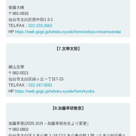
後藤大峰
〒981-0916
仙台市太白区西中田1-3-1
TEL/FAX：
022-233-2662
HP:
https://web.gogo.jp/tohoku-syodo/form/sekiyu-minamisendai
【7.京華支部】
横山京華
〒982-0021
仙台市太白区緑ヶ丘一丁目7-15
TEL/FAX：
022-247-0591
HP:
https://web.gogo.jp/tohoku-syodo/form/kyoka
【8.加藤草研教室】
加藤草香(2020,10月～加藤草研先生より変更）
〒982-0802
仙台市太白区八木山東２-24-12八木山東会館１階（八木山好日庵と