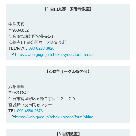
【1.自由支部・安養寺教室】
中條天真
〒983-0832
仙台市宮城野区安養寺1-1
安養寺1丁目公園内 大堤集会所
TEL/FAX：
090-6228-3820
HP:
https://web.gogo.jp/tohoku-syodo/form/tensin
【2.習字サークル篠の会】
八巻篠華
〒983-0842
仙台市宮城野区五輪二丁目１２－７０
宮城野中央市民センター
TEL:
090-4880-2676
HP:
https://web.gogo.jp/tohoku-syodo/form/shino
【3.岩切教室】