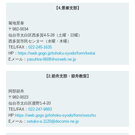
【4.景泰支部】
菊地景泰
〒982-0034
仙台市太白区西多賀4-5-28（土曜・日曜）
西多賀市民センター（水曜・木曜）
TEL/FAX：
022-245-1635
HP：
https://web.gogo.jp/tohoku-syodo/form/keitai
Eメール：
yasuhira-0608＠ezweb.ne.jp
【2.節舟支部・節舟教室】
阿部節舟
〒982-0023
仙台市太白区鹿野1-4-20
TEL/FAX：
022-247-9883
HP:
https://web.gogo.jp/tohoku-syodo/form/sesshu
Eメール：
setuko-a.1120@docomo.ne.jp