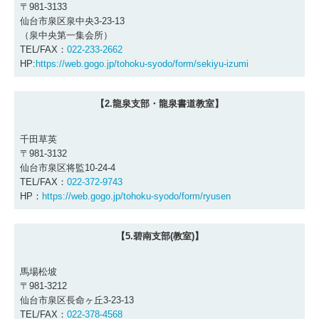
〒981-3133
仙台市泉区泉中央3-23-13
（泉中央第一集会所）
TEL/FAX：
022-233-2662
HP:
https://web.gogo.jp/tohoku-syodo/form/sekiyu-izumi
【2.龍泉支部・龍泉書道教室】
千田草英
〒981-3132
仙台市泉区将監10-24-4
TEL/FAX：
022-372-9743
HP：
https://web.gogo.jp/tohoku-syodo/form/ryusen
【5.碧南支部(教室)】
馬場松坡
〒981-3212
仙台市泉区長命ヶ丘3-23-13
TEL/FAX：
022-378-4568